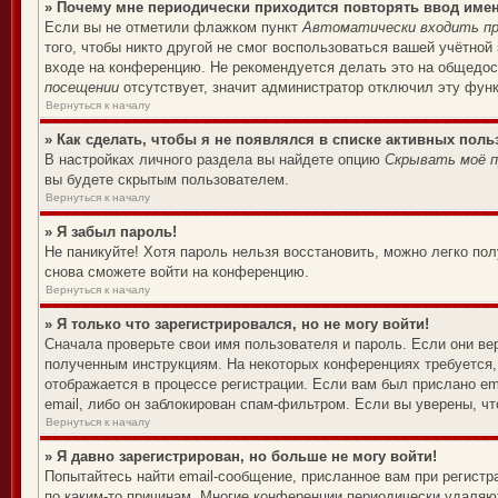
» Почему мне периодически приходится повторять ввод име
Если вы не отметили флажком пункт
Автоматически входить пр
того, чтобы никто другой не смог воспользоваться вашей учётной
входе на конференцию. Не рекомендуется делать это на общедост
посещении
отсутствует, значит администратор отключил эту фун
Вернуться к началу
» Как сделать, чтобы я не появлялся в списке активных поль
В настройках личного раздела вы найдете опцию
Скрывать моё п
вы будете скрытым пользователем.
Вернуться к началу
» Я забыл пароль!
Не паникуйте! Хотя пароль нельзя восстановить, можно легко по
снова сможете войти на конференцию.
Вернуться к началу
» Я только что зарегистрировался, но не могу войти!
Сначала проверьте свои имя пользователя и пароль. Если они ве
полученным инструкциям. На некоторых конференциях требуется,
отображается в процессе регистрации. Если вам был прислано em
email, либо он заблокирован спам-фильтром. Если вы уверены, чт
Вернуться к началу
» Я давно зарегистрирован, но больше не могу войти!
Попытайтесь найти email-сообщение, присланное вам при регистр
по каким-то причинам. Многие конференции периодически удаляю