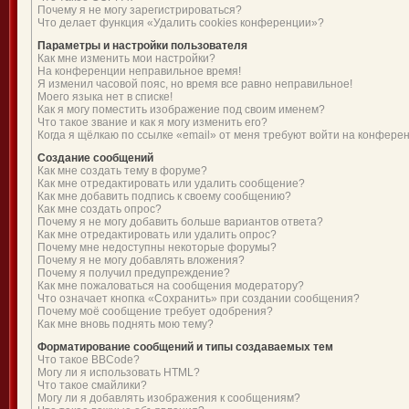
Почему я не могу зарегистрироваться?
Что делает функция «Удалить cookies конференции»?
Параметры и настройки пользователя
Как мне изменить мои настройки?
На конференции неправильное время!
Я изменил часовой пояс, но время все равно неправильное!
Моего языка нет в списке!
Как я могу поместить изображение под своим именем?
Что такое звание и как я могу изменить его?
Когда я щёлкаю по ссылке «email» от меня требуют войти на конфере
Создание сообщений
Как мне создать тему в форуме?
Как мне отредактировать или удалить сообщение?
Как мне добавить подпись к своему сообщению?
Как мне создать опрос?
Почему я не могу добавить больше вариантов ответа?
Как мне отредактировать или удалить опрос?
Почему мне недоступны некоторые форумы?
Почему я не могу добавлять вложения?
Почему я получил предупреждение?
Как мне пожаловаться на сообщения модератору?
Что означает кнопка «Сохранить» при создании сообщения?
Почему моё сообщение требует одобрения?
Как мне вновь поднять мою тему?
Форматирование сообщений и типы создаваемых тем
Что такое BBCode?
Могу ли я использовать HTML?
Что такое смайлики?
Могу ли я добавлять изображения к сообщениям?