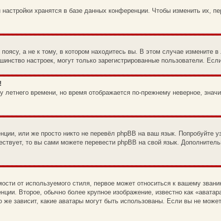
 настройки хранятся в базе данных конференции. Чтобы изменить их, п
оясу, а не к тому, в котором находитесь вы. В этом случае измените в 
ольшинство настроек, могут только зарегистрированные пользователи. Есл
!
ку летнего времени, но время отображается по-прежнему неверное, знач
ции, или же просто никто не перевёл phpBB на ваш язык. Попробуйте у
ществует, то вы сами можете перевести phpBB на свой язык. Дополните
ости от используемого стиля, первое может относиться к вашему званию
нции. Второе, обычно более крупное изображение, известно как «аватар
го же зависит, какие аватары могут быть использованы. Если вы не мож