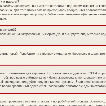
ни и пароля?
и каждом посещении
, вы сможете оставаться под своим именем на конф
 записью. Для того чтобы вам не приходилось вводить имя пользователя
упном компьютере, например в библиотеке, интернет-кафе, университет
кцию.
зователей?
ребывание на конференции
. Выберите
Да
, и вы будете видны только а
лучить новый. Перейдите на страницу входа на конференцию и щелкните
рны, то возможны два варианта. Если включена поддержка COPPA и при р
 чтобы все новые учётные записи были активированы пользователями и
ail-сообщение, следуйте полученным инструкциям. Если email-сообщени
о ввели правильный адрес email, попробуйте связаться с администратор
ации, проверьте свои имя и пароль и попробуйте войти снова. Возможно
т пользователей, длительное время не оставляющих сообщения, чтобы 