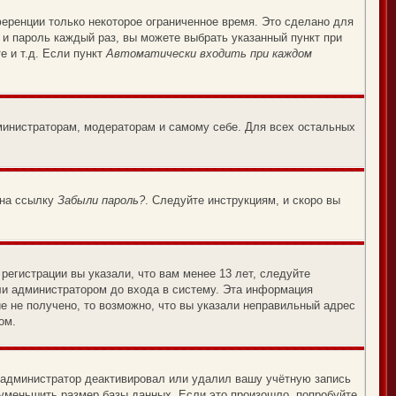
еренции только некоторое ограниченное время. Это сделано для
 и пароль каждый раз, вы можете выбрать указанный пункт при
е и т.д. Если пункт
Автоматически входить при каждом
дминистраторам, модераторам и самому себе. Для всех остальных
 на ссылку
Забыли пароль?
. Следуйте инструкциям, и скоро вы
егистрации вы указали, что вам менее 13 лет, следуйте
ли администратором до входа в систему. Эта информация
е не получено, то возможно, что вы указали неправильный адрес
ом.
, администратор деактивировал или удалил вашу учётную запись
уменьшить размер базы данных. Если это произошло, попробуйте