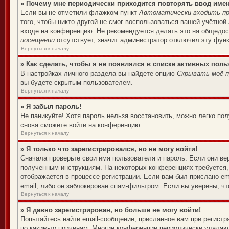
» Почему мне периодически приходится повторять ввод име
Если вы не отметили флажком пункт
Автоматически входить пр
того, чтобы никто другой не смог воспользоваться вашей учётной
входе на конференцию. Не рекомендуется делать это на общедост
посещении
отсутствует, значит администратор отключил эту фун
Вернуться к началу
» Как сделать, чтобы я не появлялся в списке активных поль
В настройках личного раздела вы найдете опцию
Скрывать моё п
вы будете скрытым пользователем.
Вернуться к началу
» Я забыл пароль!
Не паникуйте! Хотя пароль нельзя восстановить, можно легко по
снова сможете войти на конференцию.
Вернуться к началу
» Я только что зарегистрировался, но не могу войти!
Сначала проверьте свои имя пользователя и пароль. Если они ве
полученным инструкциям. На некоторых конференциях требуется,
отображается в процессе регистрации. Если вам был прислано em
email, либо он заблокирован спам-фильтром. Если вы уверены, чт
Вернуться к началу
» Я давно зарегистрирован, но больше не могу войти!
Попытайтесь найти email-сообщение, присланное вам при регистр
по каким-то причинам. Многие конференции периодически удаляю