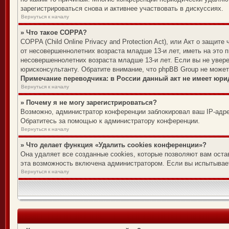
зарегистрироваться снова и активнее участвовать в дискуссиях.
Вернуться к началу
» Что такое COPPA?
COPPA (Child Online Privacy and Protection Act), или Акт о защи
от несовершеннолетних возраста младше 13-и лет, иметь на это 
несовершеннолетних возраста младше 13-и лет. Если вы не увере
юрисконсультанту. Обратите внимание, что phpBB Group не може
Примечание переводчика: в России данный акт не имеет юри
Вернуться к началу
» Почему я не могу зарегистрироваться?
Возможно, администратор конференции заблокировал ваш IP-адре
Обратитесь за помощью к администратору конференции.
Вернуться к началу
» Что делает функция «Удалить cookies конференции»?
Она удаляет все созданные cookies, которые позволяют вам оста
эта возможность включена администратором. Если вы испытывает
Вернуться к началу