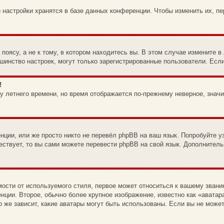
 настройки хранятся в базе данных конференции. Чтобы изменить их, п
оясу, а не к тому, в котором находитесь вы. В этом случае измените в 
ольшинство настроек, могут только зарегистрированные пользователи. Есл
!
ку летнего времени, но время отображается по-прежнему неверное, знач
ции, или же просто никто не перевёл phpBB на ваш язык. Попробуйте у
ществует, то вы сами можете перевести phpBB на свой язык. Дополните
ости от используемого стиля, первое может относиться к вашему званию
нции. Второе, обычно более крупное изображение, известно как «аватар
го же зависит, какие аватары могут быть использованы. Если вы не мож