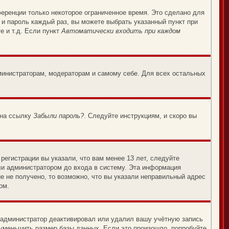
еренции только некоторое ограниченное время. Это сделано для
 и пароль каждый раз, вы можете выбрать указанный пункт при
е и т.д. Если пункт
Автоматически входить при каждом
дминистраторам, модераторам и самому себе. Для всех остальных
 на ссылку
Забыли пароль?
. Следуйте инструкциям, и скоро вы
егистрации вы указали, что вам менее 13 лет, следуйте
ли администратором до входа в систему. Эта информация
е не получено, то возможно, что вы указали неправильный адрес
ом.
, администратор деактивировал или удалил вашу учётную запись
уменьшить размер базы данных. Если это произошло, попробуйте