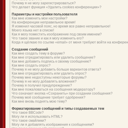
Почему я не могу зарегистрироваться?
Что делает функция «Удалить cookies конференции»?
Параметры и настройки пользователя
Как мне изменить мои настройки?
На конференции неправильное время!
Я изменил часовой пояс, но время все равно неправильное!
Моего языка нет в списке!
Как я могу поместить изображение под своим именем?
Что такое звание и как я могу изменить его?
Когда я щёлкаю по ссылке «email» от меня требуют войти на конфере
Создание сообщений
Как мне создать тему в форуме?
Как мне отредактировать или удалить сообщение?
Как мне добавить подпись к своему сообщению?
Как мне создать опрос?
Почему я не могу добавить больше вариантов ответа?
Как мне отредактировать или удалить опрос?
Почему мне недоступны некоторые форумы?
Почему я не могу добавлять вложения?
Почему я получил предупреждение?
Как мне пожаловаться на сообщения модератору?
Что означает кнопка «Сохранить» при создании сообщения?
Почему моё сообщение требует одобрения?
Как мне вновь поднять мою тему?
Форматирование сообщений и типы создаваемых тем
Что такое BBCode?
Могу ли я использовать HTML?
Что такое смайлики?
Могу ли я добавлять изображения к сообщениям?