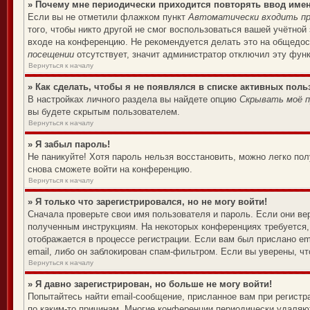
» Почему мне периодически приходится повторять ввод име
Если вы не отметили флажком пункт
Автоматически входить пр
того, чтобы никто другой не смог воспользоваться вашей учётной
входе на конференцию. Не рекомендуется делать это на общедост
посещении
отсутствует, значит администратор отключил эту фун
Вернуться к началу
» Как сделать, чтобы я не появлялся в списке активных поль
В настройках личного раздела вы найдете опцию
Скрывать моё п
вы будете скрытым пользователем.
Вернуться к началу
» Я забыл пароль!
Не паникуйте! Хотя пароль нельзя восстановить, можно легко по
снова сможете войти на конференцию.
Вернуться к началу
» Я только что зарегистрировался, но не могу войти!
Сначала проверьте свои имя пользователя и пароль. Если они ве
полученным инструкциям. На некоторых конференциях требуется,
отображается в процессе регистрации. Если вам был прислано em
email, либо он заблокирован спам-фильтром. Если вы уверены, чт
Вернуться к началу
» Я давно зарегистрирован, но больше не могу войти!
Попытайтесь найти email-сообщение, присланное вам при регистр
по каким-то причинам. Многие конференции периодически удаляю