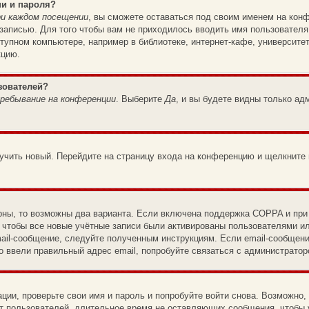
ни и пароля?
и каждом посещении
, вы сможете оставаться под своим именем на конф
 записью. Для того чтобы вам не приходилось вводить имя пользователя
упном компьютере, например в библиотеке, интернет-кафе, университет
кцию.
зователей?
ребывание на конференции
. Выберите
Да
, и вы будете видны только а
лучить новый. Перейдите на страницу входа на конференцию и щелкните
рны, то возможны два варианта. Если включена поддержка COPPA и при р
 чтобы все новые учётные записи были активированы пользователями и
ail-сообщение, следуйте полученным инструкциям. Если email-сообщени
о ввели правильный адрес email, попробуйте связаться с администратор
ации, проверьте свои имя и пароль и попробуйте войти снова. Возможно
т пользователей, длительное время не оставляющих сообщения, чтобы 