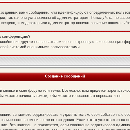
созданных вами сообщений, или идентифицируют определенных пользов
ии, так как они установлены её администратором. Пожалуйста, не зас
прещено, и модератор или администратор понизят значение вашего счёт
на конференцию?
l-сообщения другим пользователям через встроенную в конференцию фо
чтовой системой анонимными пользователями.
Создание сообщений
 кнопке в окне форума или темы. Возможно, вам придется зарегистрир
ы можете начинать темы», «Вы можете голосовать в опросах» и т.п.
нции, вы можете редактировать и удалять только свои собственные со
раниченного времени после его создания. Если кто-то уже ответил на с
 них. Эта надпись не появляется, если сообщение редактировал админис