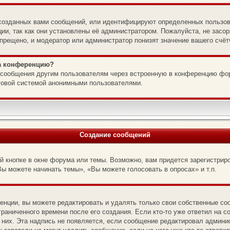
созданных вами сообщений, или идентифицируют определенных пользов
ии, так как они установлены её администратором. Пожалуйста, не зас
прещено, и модератор или администратор понизят значение вашего счёт
на конференцию?
l-сообщения другим пользователям через встроенную в конференцию фо
чтовой системой анонимными пользователями.
Создание сообщений
 кнопке в окне форума или темы. Возможно, вам придется зарегистрир
ы можете начинать темы», «Вы можете голосовать в опросах» и т.п.
нции, вы можете редактировать и удалять только свои собственные со
раниченного времени после его создания. Если кто-то уже ответил на с
 них. Эта надпись не появляется, если сообщение редактировал админис