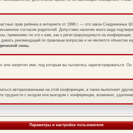
те частных прав ребенка в интернете от 1998 г. — это закон Соединенны
письменное согласие родителей. Допустимо наличие иного вида подтвер
ны, применимо ли это к вам, как к регистрирующемуся на конференции,
т давать рекомендаций по правовым вопросам и не является объектом ю
дической силы.
с или запретил имя, под которым вы пытаетесь зарегистрироваться. Он
ваться авторизованными на этой конференции, а также выполняет други
е трудности с входом или выходом с конференции, возможно, удаление
Параметры и настройки пользователя