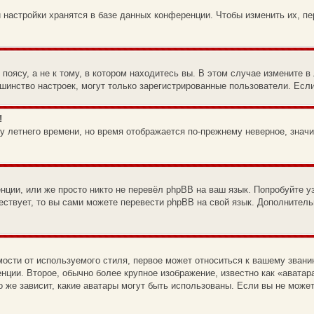
 настройки хранятся в базе данных конференции. Чтобы изменить их, п
оясу, а не к тому, в котором находитесь вы. В этом случае измените в 
ольшинство настроек, могут только зарегистрированные пользователи. Есл
!
ку летнего времени, но время отображается по-прежнему неверное, знач
ции, или же просто никто не перевёл phpBB на ваш язык. Попробуйте у
ществует, то вы сами можете перевести phpBB на свой язык. Дополните
ости от используемого стиля, первое может относиться к вашему званию
нции. Второе, обычно более крупное изображение, известно как «аватар
го же зависит, какие аватары могут быть использованы. Если вы не мож