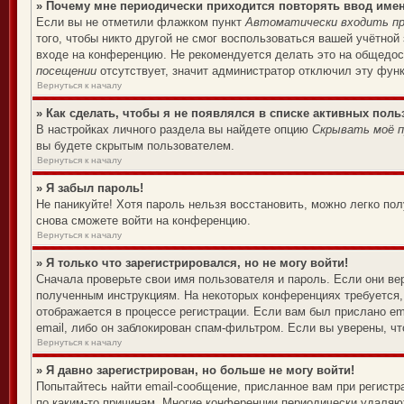
» Почему мне периодически приходится повторять ввод име
Если вы не отметили флажком пункт
Автоматически входить пр
того, чтобы никто другой не смог воспользоваться вашей учётной
входе на конференцию. Не рекомендуется делать это на общедост
посещении
отсутствует, значит администратор отключил эту фун
Вернуться к началу
» Как сделать, чтобы я не появлялся в списке активных поль
В настройках личного раздела вы найдете опцию
Скрывать моё п
вы будете скрытым пользователем.
Вернуться к началу
» Я забыл пароль!
Не паникуйте! Хотя пароль нельзя восстановить, можно легко по
снова сможете войти на конференцию.
Вернуться к началу
» Я только что зарегистрировался, но не могу войти!
Сначала проверьте свои имя пользователя и пароль. Если они ве
полученным инструкциям. На некоторых конференциях требуется,
отображается в процессе регистрации. Если вам был прислано em
email, либо он заблокирован спам-фильтром. Если вы уверены, чт
Вернуться к началу
» Я давно зарегистрирован, но больше не могу войти!
Попытайтесь найти email-сообщение, присланное вам при регистр
по каким-то причинам. Многие конференции периодически удаляю