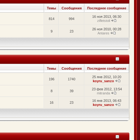
Темы
Сообщения
Последнее сообщение
16 ноя 2013, 06:30
814
994
zifletstoli
26 ноя 2010, 00:28
9
23
Antares
Темы
Сообщения
Последнее сообщение
25 янв 2012, 10:20
196
1740
koyru_sanzo
23 фев 2012, 13:54
8
39
mitranda
16 янв 2013, 06:43
16
23
koyru_sanzo