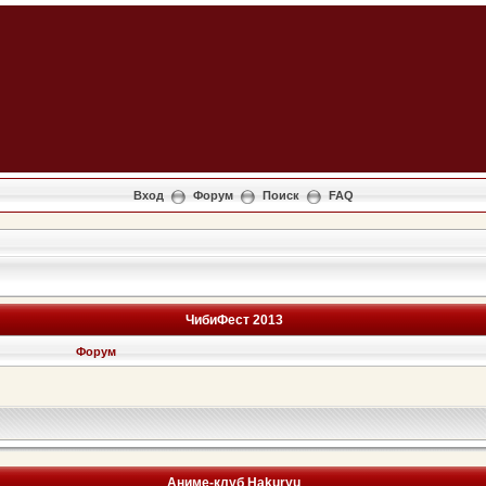
Вход
Форум
Поиск
FAQ
ЧибиФест 2013
Форум
Аниме-клуб Hakuryu