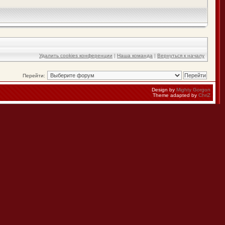
Удалить cookies конференции
|
Наша команда
|
Вернуться к началу
Перейти:
Design by
Mighty Gorgon
Theme adapted by
ChriZ