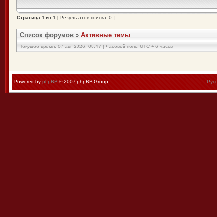
Страница
1
из
1
[ Результатов поиска: 0 ]
Список форумов
»
Активные темы
Текущее время: 07 авг 2026, 09:47 | Часовой пояс: UTC + 6 часов
Powered by
phpBB
© 2007 phpBB Group
Рус