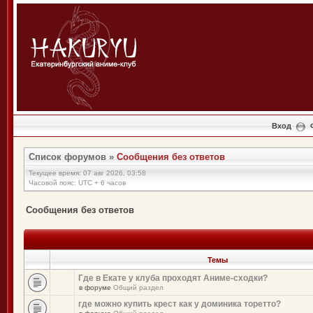
Вход
Список форумов
»
Сообщения без ответов
Текущее время: 07 авг 2026, 03:58
Часовой пояс: UTC + 6 часов
Сообщения без ответов
Темы
Где в Екате у клуба проходят Аниме-сходки?
в форуме
Общий раздел
где можно купить крест как у доминика торетто?