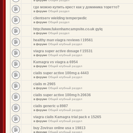
в форуме
Общий раздел
где можно купить крест как у доминика торетто?
в форуме
Общий раздел
clientserv wielding temperpedic
в форуме
Общий раздел
http://www.fakenhamcampsite.co.uk gylq
в форуме
Общий раздел
healthy man viagra reviews l 19561
в форуме
Общий клубный раздел
viagra super active dosage f 15531
в форуме
Общий клубный раздел
Kamagra vs viagra a 6954
в форуме
Общий клубный раздел
cialis super active 100mg a 4443
в форуме
Общий клубный раздел
cialis m 2965
в форуме
Общий клубный раздел
cialis super active 100mg h 20636
в форуме
Общий клубный раздел
cialis generic u 8987
в форуме
Общий клубный раздел
viagra cialis Kamagra trial pack e 15265
в форуме
Общий клубный раздел
buy Zovirax online usa x 19813
в форуме
Общий клубный раздел