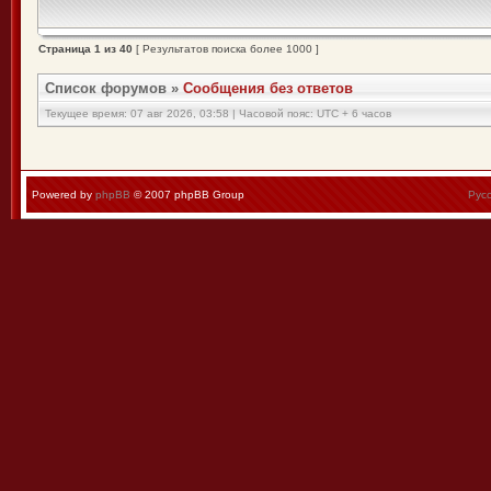
Страница
1
из
40
[ Результатов поиска более 1000 ]
Список форумов
»
Сообщения без ответов
Текущее время: 07 авг 2026, 03:58 | Часовой пояс: UTC + 6 часов
Powered by
phpBB
© 2007 phpBB Group
Рус