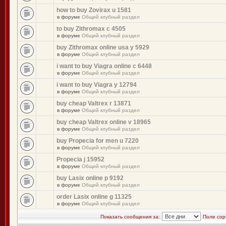
how to buy Zovirax u 1581
в форуме
Общий клубный раздел
to buy Zithromax c 4505
в форуме
Общий клубный раздел
buy Zithromax online usa y 5929
в форуме
Общий клубный раздел
i want to buy Viagra online c 6448
в форуме
Общий клубный раздел
i want to buy Viagra y 12794
в форуме
Общий клубный раздел
buy cheap Valtrex r 13871
в форуме
Общий клубный раздел
buy cheap Valtrex online v 18965
в форуме
Общий клубный раздел
buy Propecia for men u 7220
в форуме
Общий клубный раздел
Propecia j 15952
в форуме
Общий клубный раздел
buy Lasix online p 9192
в форуме
Общий клубный раздел
order Lasix online g 11325
в форуме
Общий клубный раздел
Показать сообщения за:
Поле сор