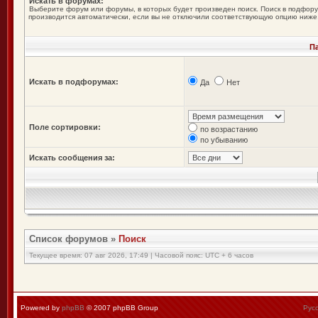
Искать в форумах:
Выберите форум или форумы, в которых будет произведен поиск. Поиск в подфор
производится автоматически, если вы не отключили соответствующую опцию ниже
П
Искать в подфорумах:
Да
Нет
Поле сортировки:
по возрастанию
по убыванию
Искать сообщения за:
Список форумов
»
Поиск
Текущее время: 07 авг 2026, 17:49 | Часовой пояс: UTC + 6 часов
Powered by
phpBB
© 2007 phpBB Group
Рус