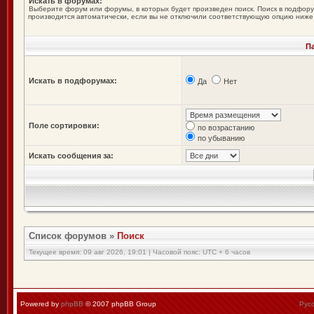
Искать в форумах:
Выберите форум или форумы, в которых будет произведен поиск. Поиск в подфор
производится автоматически, если вы не отключили соответствующую опцию ниже
П
Искать в подфорумах:
Да
Нет
Поле сортировки:
по возрастанию
по убыванию
Искать сообщения за:
Список форумов
»
Поиск
Текущее время: 09 авг 2026, 19:01 | Часовой пояс: UTC + 6 часов
Powered by
phpBB
© 2007 phpBB Group
Рус