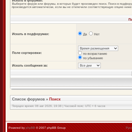
Искать в форумах:
Выберите форум или форумы, в которых будет произведен поиск. Поиск в подфор
производится автоматически, если вы не отключили соответствующую опцию ниже
П
Искать в подфорумах:
Да
Нет
Поле сортировки:
по возрастанию
по убыванию
Искать сообщения за:
Список форумов
»
Поиск
Текущее время: 06 авг 2026, 19:38 | Часовой пояс: UTC + 6 часов
Powered by
phpBB
© 2007 phpBB Group
Рус