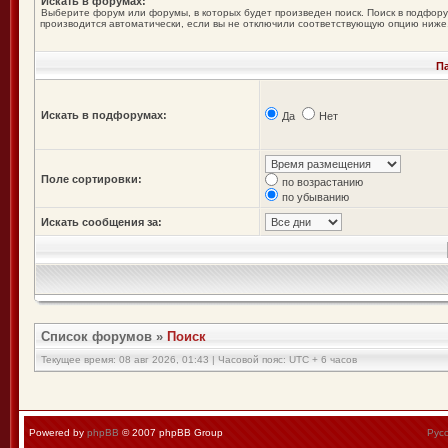
Искать в форумах:
Выберите форум или форумы, в которых будет произведен поиск. Поиск в подфор
производится автоматически, если вы не отключили соответствующую опцию ниже
П
Искать в подфорумах:
Да
Нет
Поле сортировки:
по возрастанию
по убыванию
Искать сообщения за:
Список форумов
»
Поиск
Текущее время: 08 авг 2026, 01:43 | Часовой пояс: UTC + 6 часов
Powered by
phpBB
© 2007 phpBB Group
Рус