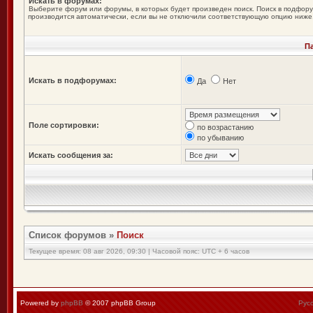
Искать в форумах:
Выберите форум или форумы, в которых будет произведен поиск. Поиск в подфор
производится автоматически, если вы не отключили соответствующую опцию ниже
П
Искать в подфорумах:
Да
Нет
Поле сортировки:
по возрастанию
по убыванию
Искать сообщения за:
Список форумов
»
Поиск
Текущее время: 08 авг 2026, 09:30 | Часовой пояс: UTC + 6 часов
Powered by
phpBB
© 2007 phpBB Group
Рус