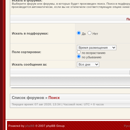
Искать в форумах:
Выберите форум или форумы, в которых будет произведен поиск. Поиск в подфор
производится автоматически, если вы не отключили соответствующую опцию ниже
П
Искать в подфорумах:
Да
Нет
Поле сортировки:
по возрастанию
по убыванию
Искать сообщения за:
Список форумов
»
Поиск
Текущее время: 07 авг 2026, 13:34 | Часовой пояс: UTC + 6 часов
Powered by
phpBB
© 2007 phpBB Group
Рус