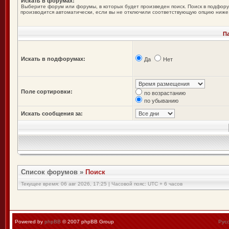
Искать в форумах:
Выберите форум или форумы, в которых будет произведен поиск. Поиск в подфор
производится автоматически, если вы не отключили соответствующую опцию ниже
П
Искать в подфорумах:
Да
Нет
Поле сортировки:
по возрастанию
по убыванию
Искать сообщения за:
Список форумов
»
Поиск
Текущее время: 06 авг 2026, 17:25 | Часовой пояс: UTC + 6 часов
Powered by
phpBB
© 2007 phpBB Group
Рус