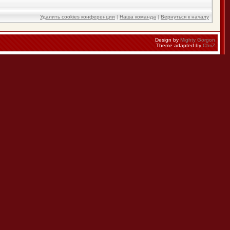
Удалить cookies конференции
|
Наша команда
|
Вернуться к началу
Design by
Mighty Gorgon
Theme adapted by
ChriZ