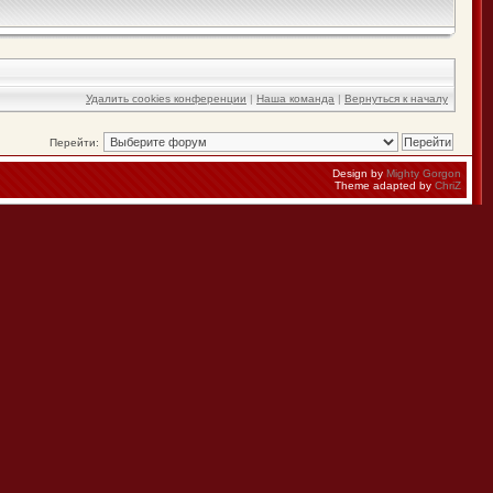
Удалить cookies конференции
|
Наша команда
|
Вернуться к началу
Перейти:
Design by
Mighty Gorgon
Theme adapted by
ChriZ