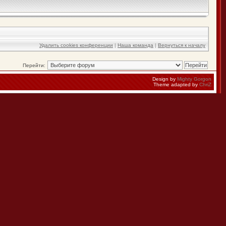
Удалить cookies конференции
|
Наша команда
|
Вернуться к началу
Перейти:
Design by
Mighty Gorgon
Theme adapted by
ChriZ