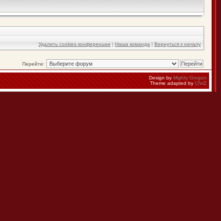
Удалить cookies конференции
|
Наша команда
|
Вернуться к началу
Перейти:
Design by
Mighty Gorgon
Theme adapted by
ChriZ