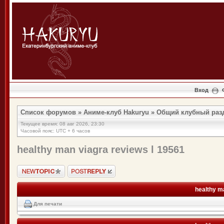
Вход
Список форумов
»
Аниме-клуб Hakuryu
»
Общий клубный раз
Текущее время: 08 авг 2026, 23:30
Часовой пояс: UTC + 6 часов
healthy man viagra reviews l 19561
Новая тема">
Ответить
healthy m
Для печати