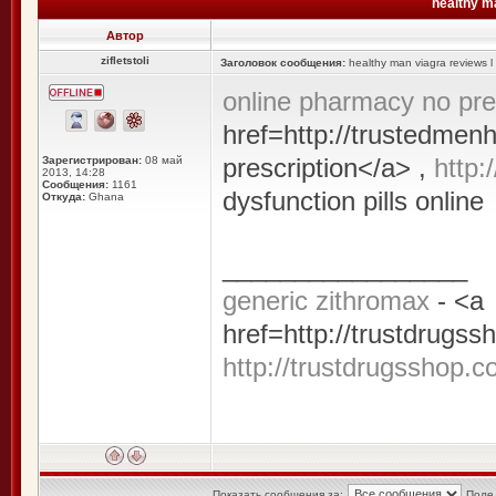
healthy m
Автор
zifletstoli
Заголовок сообщения:
healthy man viagra reviews 
online pharmacy no pre
href=http://trustedmen
prescription</a> ,
http
Зарегистрирован:
08 май
2013, 14:28
Сообщения:
1161
dysfunction pills online
Откуда:
Ghana
_________________
generic zithromax
- <a
href=http://trustdrugs
http://trustdrugsshop.
Показать сообщения за:
Поле