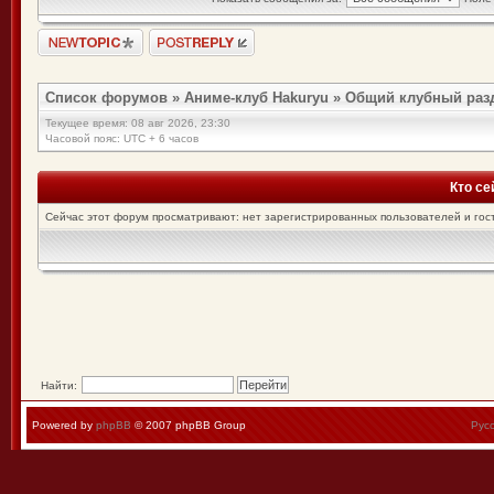
Список форумов
»
Аниме-клуб Hakuryu
»
Общий клубный раз
Текущее время: 08 авг 2026, 23:30
Часовой пояс: UTC + 6 часов
Кто се
Сейчас этот форум просматривают: нет зарегистрированных пользователей и гост
Найти:
Powered by
phpBB
© 2007 phpBB Group
Рус